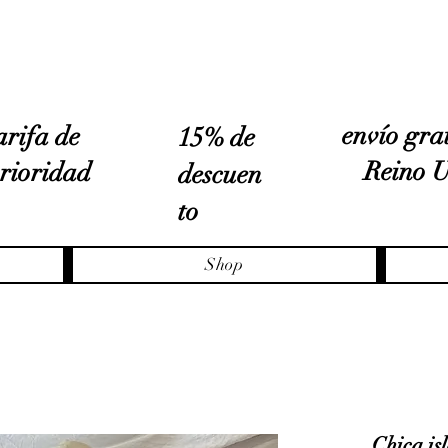
archivos de
misterio
envío grat
arifa de
15% de
Reino 
rioridad
descuen
to
Shop
Chica is