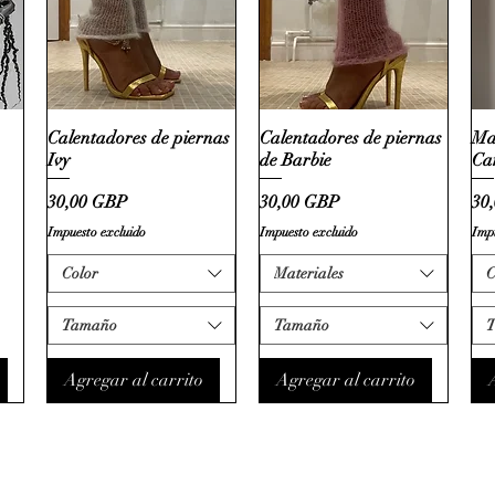
Calentadores de piernas
Calentadores de piernas
Ma
Ivy
de Barbie
Ca
Precio
Precio
Pre
30,00 GBP
30,00 GBP
30
Impuesto excluido
Impuesto excluido
Impu
Color
Materiales
C
Tamaño
Tamaño
Agregar al carrito
Agregar al carrito
rchives@gmail.com