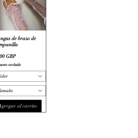
ngas de brazo de
mpanilla
cio
,00 GBP
esto excluido
olor
Tamaño
Agregar al carrito
Política
© 2024 mistryarchives
personalizada