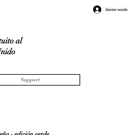
Iniciar sesión
uito al
Unido
Support
leña - edición verde