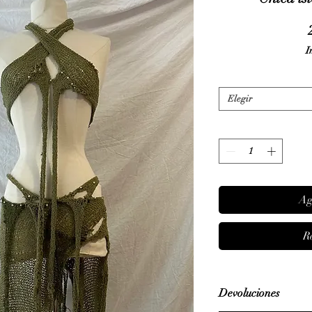
I
Elegir
Ag
R
Devoluciones