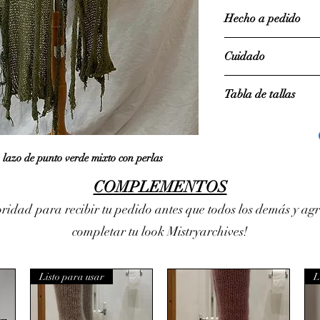
Devoluciones: Las 
Hecho a pedido
aceptan devolucione
excepto en casos esp
Permita de 2 a 3 se
Cuidado
prendas.
Lavar a mano únic
Tabla de tallas
hilo bouclé
BUS
 lazo de punto verde mixto con perlas
XS
30-3
COMPLEMENTOS
oridad
para recibir tu pedido antes que todos los demás y ag
S
32-3
completar tu look Mistryarchives!
METRO
35-3
Yo
37-4
Listo para usar
L