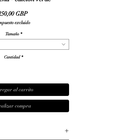
Precio
250,00 GBP
mpuesto excluido
Tamaño
*
Cantidad
*
regar al carrito
ealizar compra